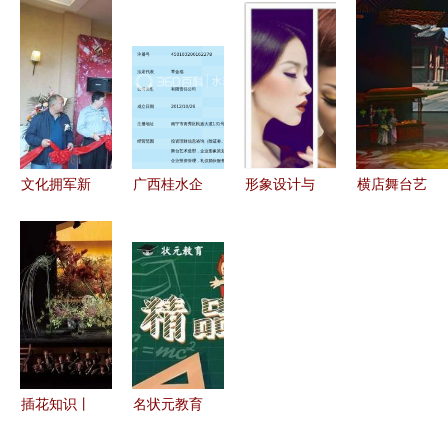
诗意交响
赛事活动与
学院亮相第
设计，拓展
——李华设
公关活动的
四届中国舞
传播力与文
计作品展哈
艺术造型策
台美术展，
化空间的必
尔滨开幕
划
舞台艺术造
要途径
型策划引关
注
文化拥军新
广西桂水企
形象设计与
横店舞台艺
风尚 爱国
业投资集团
策划专业
术造型策划
拥军爱警委
舞台艺术造
艺考考前培
光影与意象
员会见证金
型策划的行
训与舞台艺
的时空叙事
蝉文化启航
业引领者
术造型策划
插花知识丨
名状元教育
各个时期的
加盟费与舞