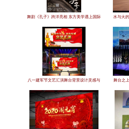
舞剧《孔子》跨洋亮相 东方美学遇上国际
水与火的
舞台的艺术辉映
八一建军节文艺汇演舞台背景设计灵感与
舞台之上
素材应用全案解析