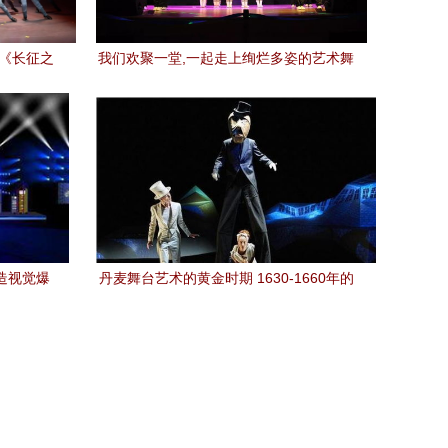
会《长征之
我们欢聚一堂,一起走上绚烂多姿的艺术舞
新路径
台 朗诵主持专场汇演
造视觉爆
丹麦舞台艺术的黄金时期 1630-1660年的
戏剧表演与舞台设计及其造型策划